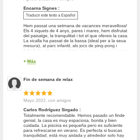
Trato del propietario
Encarna Signes :
Entorno
Traducir este texto a Español
Equipamiento
Hem passat una setmana de vacances meravellosa!
Relación calidad/precio
Els 4 xiquets de 4 anys, pares i mares, hem disfrutat
del paisatge, la tranquilitat i tot el que ofereix la casa.
Calidad del sueño
La xicalla ha passat de la bassa (ideal per a la seua
mesura), al parc infantil, als jocs de ping-pong i
futbolí, la sala de jocs dintre de la casa, les rutes que
ixen des de la casa. Hem gaudit del silenci, de la
natura, dels cérvols i de les nits a la fresca. Sense
+
Más
cap dubte, és una casa molt ben pensada per grups
amb xiquets. La propietària ens ha tractat
magníficament. Tornarem!
Fin de semana de relax
Mayo 2022
, con amigos
Carlos Rodríguez Sirgado :
Totalmente recomendable. Hemos pasado un finde
Limpieza
genial, la casa es muy espaciosa, bonita y bien
Trato del propietario
cuidada. La piscina es pequeña pero es suficiente
para refrescarse en verano. Es perfecta si buscas
Entorno
tranquilidad, está muy aislada y alrededor solo hay
Equipamiento