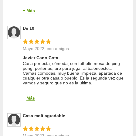
naturaleza.
Relación calidad/precio
Limpieza
+
Más
Calidad del sueño
Trato del propietario
Entorno
De 10
Equipamiento
Relación calidad/precio
Calidad del sueño
Mayo 2022
, con amigos
Javier Cano Cota:
Casa perfecta, cómoda, con futbolín mesa de ping
pong, porterías, aro para jugar al baloncesto...
Camas cómodas, muy buena limpieza, apartada de
cualquier otra casa o pueblo. Es la segunda vez que
vamos y seguro que no es la última.
Limpieza
+
Más
Trato del propietario
Entorno
Equipamiento
Casa molt agradable
Relación calidad/precio
Calidad del sueño
Mayo 2022
, con amigos