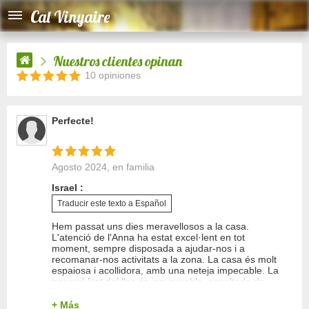
Cal Vinyaire
Nuestros clientes opinan
10 opiniones
Perfecte!
Agosto 2024
, en familia
Israel :
Traducir este texto a Español
Hem passat uns dies meravellosos a la casa.
L'atenció de l'Anna ha estat excel·lent en tot
moment, sempre disposada a ajudar-nos i a
recomanar-nos activitats a la zona. La casa és molt
espaiosa i acollidora, amb una neteja impecable. La
tranquil·litat del lloc és insuperable, envoltada de
natura i amb unes vistes espectaculars als prats i
camps dels voltants. Les zones de joc a l'exterior
+
Más