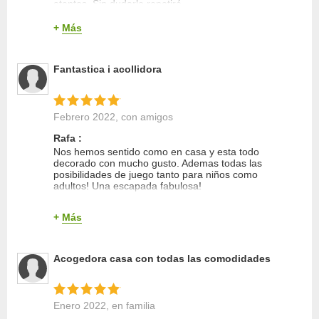
atentos. Sin dudarlo repetiré.
Limpieza
+
Más
Trato del propietario
Entorno
Fantastica i acollidora
Equipamiento
Relación calidad/precio
Calidad del sueño
Febrero 2022
, con amigos
Rafa :
Nos hemos sentido como en casa y esta todo
decorado con mucho gusto. Ademas todas las
posibilidades de juego tanto para niños como
adultos! Una escapada fabulosa!
+
Más
Acogedora casa con todas las comodidades
Enero 2022
, en familia