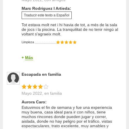
Marc Rodriguez I Artieda:
Traducir este texto a Español
Tot estava molt net i hi havia de tot, a més de la sala
de jocs i la piscina. La tranquilitat de no tenir ningú al
voltant s'agraeix molt.
Limpieza
Trato del propietario
Entorno
+
Más
Equipamiento
Relación calidad/precio
Escapada en familia
Calidad del sueño
Mayo 2022
, en familia
Aurora Caro:
Estuvimos el fin de semana y fue una experiencia
muy buena, casa ideal para ir con niños, tiene
muchos rincones donde pueden jugar y correr,
aislada, donde no hay peligro por el tráfico, vistas
espectaculares, trato excelente, muy amables y