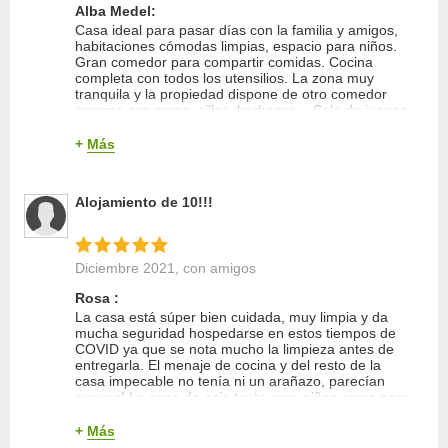
Alba Medel:
Casa ideal para pasar días con la familia y amigos,
habitaciones cómodas limpias, espacio para niños.
Gran comedor para compartir comidas. Cocina
completa con todos los utensilios. La zona muy
tranquila y la propiedad dispone de otro comedor
enorme con mesa, sillas, barbacoa... Sala de juegos
con futbolín, ping pong... parque para niños y
espacio seguro para pasar el día disfrutando de la
+
Más
naturaleza. Recomendable 100%
Limpieza
Alojamiento de 10!!!
Trato del propietario
Entorno
Equipamiento
Diciembre 2021
, con amigos
Relación calidad/precio
Rosa :
Calidad del sueño
La casa está súper bien cuidada, muy limpia y da
mucha seguridad hospedarse en estos tiempos de
COVID ya que se nota mucho la limpieza antes de
entregarla. El menaje de cocina y del resto de la
casa impecable no tenía ni un arañazo, parecían
nuevos! La zona de ocio tanto para niños como para
mayores estaba muy completa y gran detalle de la
propietaria de dejarnos libros para colorear nuevos
+
Más
que los nuestros hijos disfrutaron muchísimo!